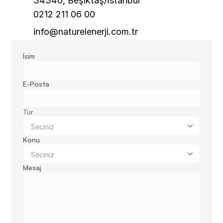
34340, Beşiktaş/İstanbul
0212 211 06 00
info@naturelenerji.com.tr
İsim
E-Posta
Tür
Konu
Mesaj